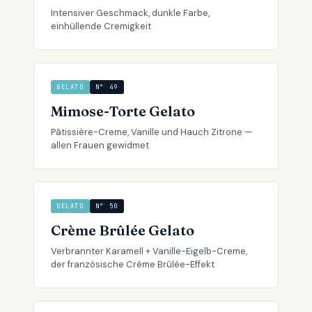
Intensiver Geschmack, dunkle Farbe,
einhüllende Cremigkeit
GELATO
N° 49
Mimose-Torte Gelato
Pâtissière-Creme, Vanille und Hauch Zitrone —
allen Frauen gewidmet
GELATO
N° 50
Crème Brûlée Gelato
Verbrannter Karamell + Vanille-Eigelb-Creme,
der französische Crème Brûlée-Effekt