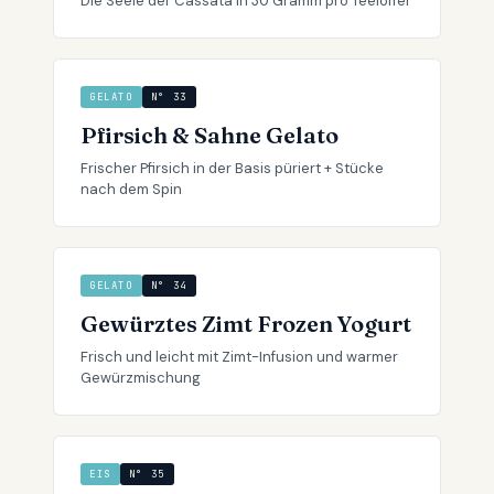
Die Seele der Cassata in 30 Gramm pro Teelöffel
GELATO
N° 33
Pfirsich & Sahne Gelato
Frischer Pfirsich in der Basis püriert + Stücke
nach dem Spin
GELATO
N° 34
Gewürztes Zimt Frozen Yogurt
Frisch und leicht mit Zimt-Infusion und warmer
Gewürzmischung
EIS
N° 35