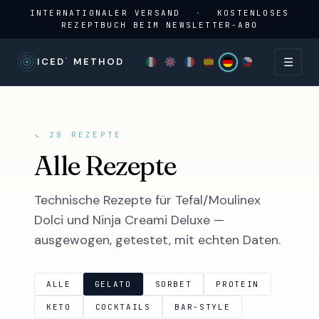
INTERNATIONALER VERSAND
·
KOSTENLOSES
REZEPTBUCH BEIM NEWSLETTER-ABO
☰
°
ICED
METHOD
↘ 28 REZEPTE
Alle Rezepte
Technische Rezepte für Tefal/Moulinex
Dolci und Ninja Creami Deluxe —
ausgewogen, getestet, mit echten Daten.
ALLE
GELATO
SORBET
PROTEIN
KETO
COCKTAILS
BAR-STYLE