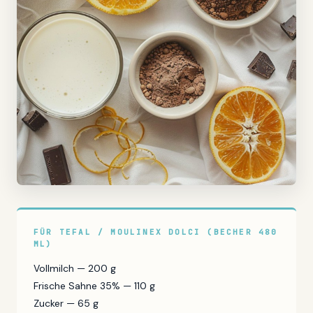
FÜR TEFAL / MOULINEX DOLCI (BECHER 480
ML)
Vollmilch — 200 g
Frische Sahne 35% — 110 g
Zucker — 65 g