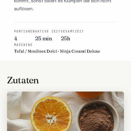
kommt, sonst bildet es Klumpen die sich nicht
auflösen.
PORTIONEN
AKTIVE ZEIT
GESAMTZEIT
4
25 min
25h
MASCHINE
Tefal / Moulinex Dolci · Ninja Creami Deluxe
Zutaten