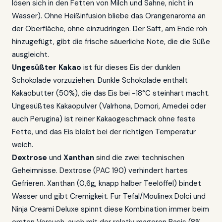
lösen sich in den Fetten von Milch und Sahne, nicht in
Wasser). Ohne Heißinfusion bliebe das Orangenaroma an
der Oberfläche, ohne einzudringen. Der Saft, am Ende roh
hinzugefügt, gibt die frische säuerliche Note, die die Süße
ausgleicht.
Ungesüßter Kakao
ist für dieses Eis der dunklen
Schokolade vorzuziehen. Dunkle Schokolade enthält
Kakaobutter (50%), die das Eis bei -18°C steinhart macht.
Ungesüßtes Kakaopulver (Valrhona, Domori, Amedei oder
auch Perugina) ist reiner Kakaogeschmack ohne feste
Fette, und das Eis bleibt bei der richtigen Temperatur
weich.
Dextrose
und
Xanthan
sind die zwei technischen
Geheimnisse. Dextrose (PAC 190) verhindert hartes
Gefrieren. Xanthan (0,6g, knapp halber Teelöffel) bindet
Wasser und gibt Cremigkeit. Für Tefal/Moulinex Dolci und
Ninja Creami Deluxe spinnt diese Kombination immer beim