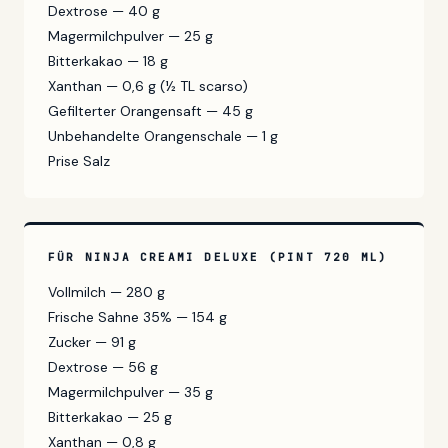
Dextrose — 40 g
Magermilchpulver — 25 g
Bitterkakao — 18 g
Xanthan — 0,6 g (½ TL scarso)
Gefilterter Orangensaft — 45 g
Unbehandelte Orangenschale — 1 g
Prise Salz
FÜR NINJA CREAMI DELUXE (PINT 720 ML)
Vollmilch — 280 g
Frische Sahne 35% — 154 g
Zucker — 91 g
Dextrose — 56 g
Magermilchpulver — 35 g
Bitterkakao — 25 g
Xanthan — 0,8 g