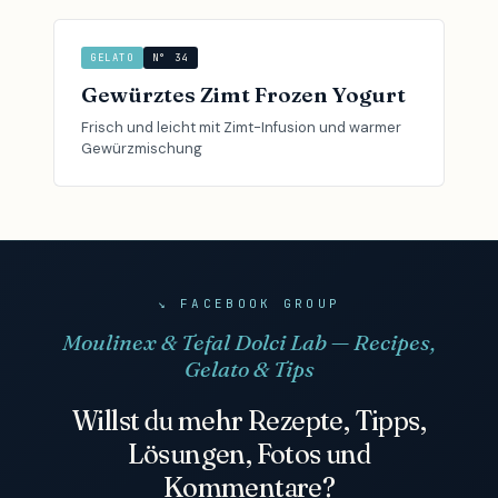
GELATO
N° 34
Gewürztes Zimt Frozen Yogurt
Frisch und leicht mit Zimt-Infusion und warmer
Gewürzmischung
↘ FACEBOOK GROUP
Moulinex & Tefal Dolci Lab — Recipes,
Gelato & Tips
Willst du mehr Rezepte, Tipps,
Lösungen, Fotos und
Kommentare?