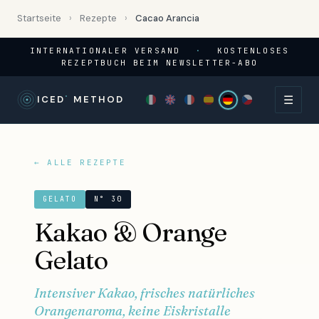
Startseite
›
Rezepte
›
Cacao Arancia
INTERNATIONALER VERSAND
·
KOSTENLOSES
REZEPTBUCH BEIM NEWSLETTER-ABO
☰
°
ICED
METHOD
← ALLE REZEPTE
GELATO
N° 30
Kakao & Orange
Gelato
Intensiver Kakao, frisches natürliches
Orangenaroma, keine Eiskristalle