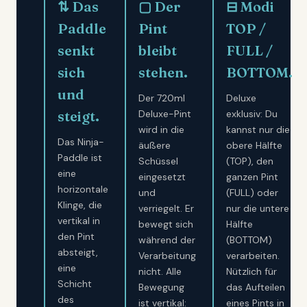
⇅ Das
▢ Der
⊟ Modi
Paddle
Pint
TOP /
senkt
bleibt
FULL /
sich
stehen.
BOTTOM.
und
Der 720ml
Deluxe
steigt.
Deluxe-Pint
exklusiv: Du
wird in die
kannst nur die
Das Ninja-
äußere
obere Hälfte
Paddle ist
Schüssel
(TOP), den
eine
eingesetzt
ganzen Pint
horizontale
und
(FULL) oder
Klinge, die
verriegelt. Er
nur die untere
vertikal in
bewegt sich
Hälfte
den Pint
während der
(BOTTOM)
absteigt,
Verarbeitung
verarbeiten.
eine
nicht. Alle
Nützlich für
Schicht
Bewegung
das Aufteilen
des
ist vertikal:
eines Pints in