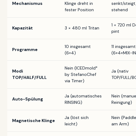
Mechanismus
Klinge dreht in
senkt/steigt,
fester Position
stehend
1 × 720 ml D
Kapazität
3 × 480 ml Tritan
pint
10 insgesamt
11 insgesamt
Programme
(6+4)
(6+4+MIX-IN
Nein (ICEDmold°
Modi
Ja (nativ
by StefanoChef
TOP/HALF/FULL
TOP/FULL/B
via Timer)
Ja (automatisches
Nein (manue
Auto-Spülung
RINSING)
Reinigung)
Ja (löst sich
Nein (Paddle
Magnetische Klinge
leicht)
am Arm)