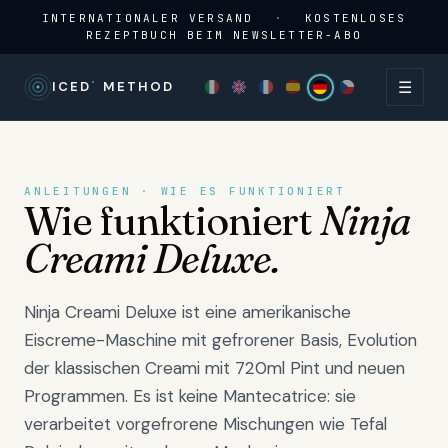
INTERNATIONALER VERSAND
·
KOSTENLOSES
REZEPTBUCH BEIM NEWSLETTER-ABO
☰
°
ICED
METHOD
ANLEITUNGEN · WIE ES FUNKTIONIERT
Wie funktioniert
Ninja
Creami Deluxe.
Ninja Creami Deluxe ist eine amerikanische
Eiscreme-Maschine mit gefrorener Basis, Evolution
der klassischen Creami mit 720ml Pint und neuen
Programmen. Es ist keine Mantecatrice: sie
verarbeitet vorgefrorene Mischungen wie Tefal