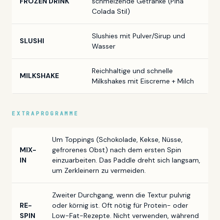
FROZEN DRINK
schmelzende Getränke (Piña
Colada Stil)
Slushies mit Pulver/Sirup und
SLUSHI
Wasser
Reichhaltige und schnelle
MILKSHAKE
Milkshakes mit Eiscreme + Milch
EXTRAPROGRAMME
Um Toppings (Schokolade, Kekse, Nüsse,
MIX-
gefrorenes Obst) nach dem ersten Spin
IN
einzuarbeiten. Das Paddle dreht sich langsam,
um Zerkleinern zu vermeiden.
Zweiter Durchgang, wenn die Textur pulvrig
RE-
oder körnig ist. Oft nötig für Protein- oder
SPIN
Low-Fat-Rezepte. Nicht verwenden, während