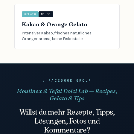
GELATO
N° 30
Kakao & Orange Gelato
Intensiver Kakao, frisches natürliches
Orangenaroma, keine Eiskristalle
↘ FACEBOOK GROUP
Moulinex & Tefal Dolci Lab — Recipes,
Gelato & Tips
Willst du mehr Rezepte, Tipps,
Lösungen, Fotos und
Kommentare?