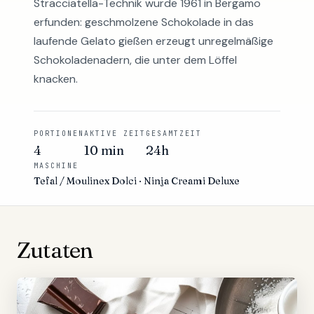
Stracciatella-Technik wurde 1961 in Bergamo
erfunden: geschmolzene Schokolade in das
laufende Gelato gießen erzeugt unregelmäßige
Schokoladenadern, die unter dem Löffel
knacken.
PORTIONEN
AKTIVE ZEIT
GESAMTZEIT
4
10 min
24h
MASCHINE
Tefal / Moulinex Dolci · Ninja Creami Deluxe
Zutaten