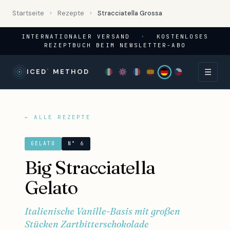
Startseite
›
Rezepte
›
Stracciatella Grossa
INTERNATIONALER VERSAND
·
KOSTENLOSES
REZEPTBUCH BEIM NEWSLETTER-ABO
☰
°
ICED
METHOD
← ALLE REZEPTE
GELATO
N° 6
Big Stracciatella
Gelato
Italienische Vanille-Basis mit großen
Stücken Zartbitterschokolade