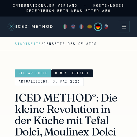
INTERNATIONALER VERSAND
·
KOSTENLOSES
REZEPTBUCH BEIM NEWSLETTER-ABO
☰
°
ICED
METHOD
STARTSEITE
/
JENSEITS DES GELATOS
PILLAR GUIDE
8 MIN LESEZEIT
AKTUALISIERT: 3. MAI 2026
ICED METHOD°: Die
kleine Revolution in
der Küche mit Tefal
Dolci, Moulinex Dolci