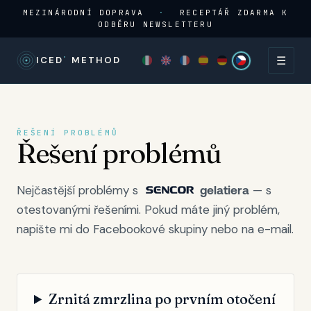
MEZINÁRODNÍ DOPRAVA
·
RECEPTÁŘ ZDARMA K
ODBĚRU NEWSLETTERU
☰
°
ICED
METHOD
ŘEŠENÍ PROBLÉMŮ
Řešení problémů
Nejčastější problémy s
— s
gelatiera
otestovanými řešeními. Pokud máte jiný problém,
napište mi do Facebookové skupiny nebo na e-mail.
Zrnitá zmrzlina po prvním otočení