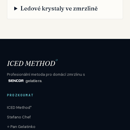
Ledové krystaly ve zmrzlině
°
ICED METHOD
Profesionální metoda pro domácí zmrzlinu s
.
gelatiera
PROZKOUMAT
ICED Method°
Stefano Chef
⭐ Pan Gelatinko