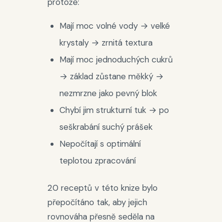
protože:
Mají moc volné vody → velké
krystaly → zrnitá textura
Mají moc jednoduchých cukrů
→ základ zůstane měkký →
nezmrzne jako pevný blok
Chybí jim strukturní tuk → po
seškrabání suchý prášek
Nepočítají s optimální
teplotou zpracování
20 receptů v této knize bylo
přepočítáno tak, aby jejich
rovnováha přesně seděla na