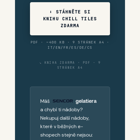
⬇ STÁHNĚTE SI
KNIHU CHILL TILES
ZDARMA
PDF · ~400 KB · 9 STRÁNEK A4 ·
IT/EN/FR/ES/DE/CS
↘ KNIHA ZDARMA · PDF · 9
STRÁNEK A4
Máš
gelatiera
a chybí ti nádoby?
Nekupuj další nádoby,
které v běžných e-
shopech stejně nejsou: