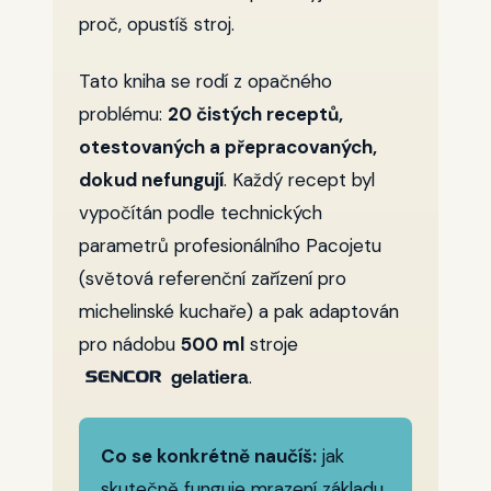
proč, opustíš stroj.
Tato kniha se rodí z opačného
problému:
20 čistých receptů,
otestovaných a přepracovaných,
dokud nefungují
. Každý recept byl
vypočítán podle technických
parametrů profesionálního Pacojetu
(světová referenční zařízení pro
michelinské kuchaře) a pak adaptován
pro nádobu
500 ml
stroje
.
gelatiera
Co se konkrétně naučíš:
jak
skutečně funguje mrazení základu