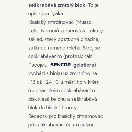
seškrabává zmrzlý blok
. To je
úplně jiná fyzika.
Klasický zmrzlinovač (Musso,
Lello, Nemox) zpracovává tekutý
základ, který postupně chladne,
zatímco rameno míchá. Stroj se
seškrabáváním (profesionální
Pacojet,
)
gelatiera
vychází z bloku už zmrzlého na
-18 až -24 °C a mění ho v krém
mechanickým seškrabáváním:
disk klesá ke dnu a seškrabává
blok do hladké hmoty.
Recepty pro klasický zmrzlinovač
při seškrabávání často selžou,