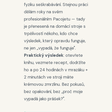
fyziku seškrabávání. Stejnou práci
dělám roky na svém
profesionálním Pacojetu — tady
je přenesená na domácí stroje s
trpělivostí někoho, kdo chce
výsledek, který
opravdu funguje
,
ne jen „vypadá, že funguje".
Praktický výsledek
: otevřete
knihu, vezmete recept, dodržíte
ho a po 24 hodinách v mrazáku +
2 minutách ve stroji máte
krémovou zmrzlinu. Bez pokusů,
bez opakování, bez „proč moje
vypadá jako prášek?".