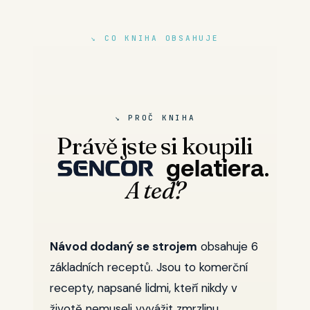
↘ CO KNIHA OBSAHUJE
↘ PROČ KNIHA
Právě jste si koupili
.
gelatiera
A teď?
Návod dodaný se strojem
obsahuje 6
základních receptů. Jsou to komerční
recepty, napsané lidmi, kteří nikdy v
životě nemuseli vyvážit zmrzlinu.