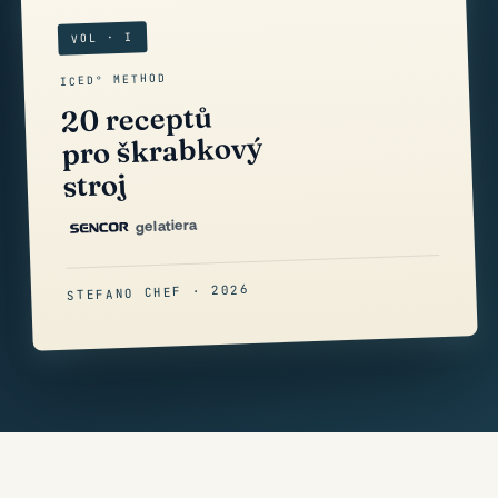
VOL · I
ICED° METHOD
20 receptů
pro škrabkový
stroj
gelatiera
STEFANO CHEF · 2026