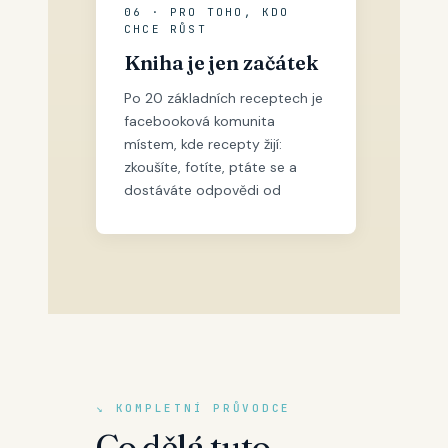
06 · PRO TOHO, KDO
CHCE RŮST
Kniha je jen začátek
Po 20 základních receptech je
facebooková komunita
místem, kde recepty žijí:
zkoušíte, fotíte, ptáte se a
dostáváte odpovědi od
↘ KOMPLETNÍ PRŮVODCE
Co dělá tuto