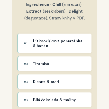
Ingredience
·
Chill
(zmrazení) ·
Extract
(seškrabání) ·
Delight
(degustace). Strany knihy v PDF.
Lískooříšková pomazánka
01
& banán
Tiramisù
02
Ricotta & med
03
Bílá čokoláda & maliny
04