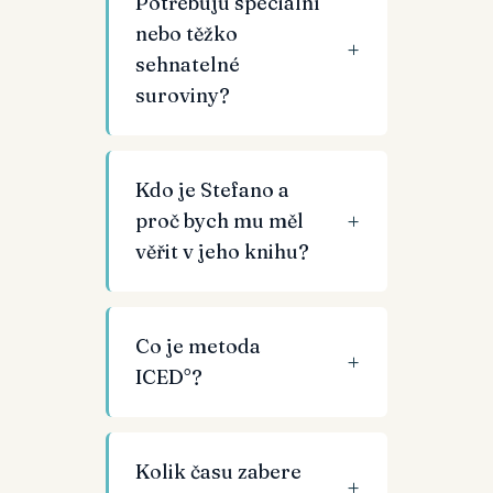
Potřebuju speciální
nebo těžko
sehnatelné
suroviny?
Kdo je Stefano a
proč bych mu měl
věřit v jeho knihu?
Co je metoda
ICED°?
Kolik času zabere