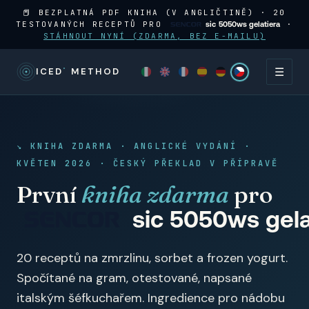
📕 BEZPLATNÁ PDF KNIHA (V ANGLIČTINĚ) · 20
TESTOVANÝCH RECEPTŮ PRO
·
sic 5050ws gelatiera
STÁHNOUT NYNÍ (ZDARMA, BEZ E-MAILU)
☰
°
ICED
METHOD
↘ KNIHA ZDARMA · ANGLICKÉ VYDÁNÍ ·
KVĚTEN 2026 · ČESKÝ PŘEKLAD V PŘÍPRAVĚ
První
kniha zdarma
pro
sic 5050ws gela
20 receptů na zmrzlinu, sorbet a frozen yogurt.
Spočítané na gram, otestované, napsané
italským šéfkuchařem. Ingredience pro nádobu