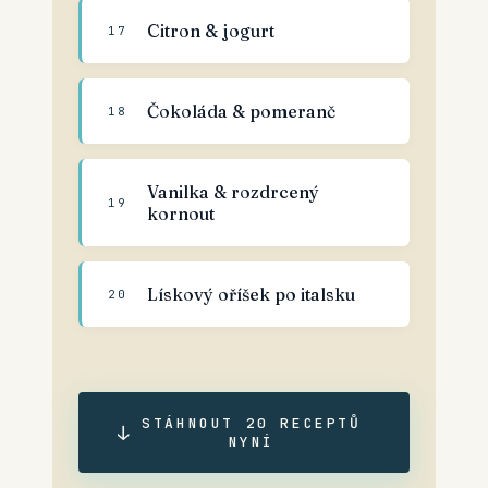
Citron & jogurt
17
Čokoláda & pomeranč
18
Vanilka & rozdrcený
19
kornout
Lískový oříšek po italsku
20
STÁHNOUT 20 RECEPTŮ
↓
NYNÍ