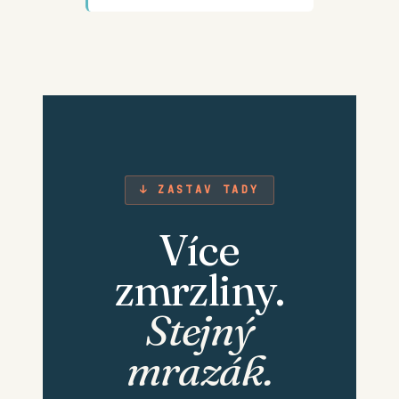
↓ ZASTAV TADY
Více
zmrzliny.
Stejný
mrazák.