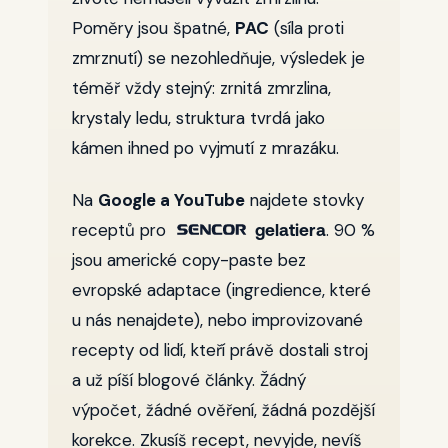
Poměry jsou špatné,
PAC
(síla proti
zmrznutí) se nezohledňuje, výsledek je
téměř vždy stejný:
zrnitá zmrzlina,
krystaly ledu, struktura tvrdá jako
kámen ihned po vyjmutí z mrazáku
.
Na
Google a YouTube
najdete stovky
receptů pro
. 90 %
gelatiera
jsou americké copy-paste bez
evropské adaptace (ingredience, které
u nás nenajdete), nebo improvizované
recepty od lidí, kteří právě dostali stroj
a už píší blogové články. Žádný
výpočet, žádné ověření, žádná pozdější
korekce. Zkusíš recept, nevyjde, nevíš