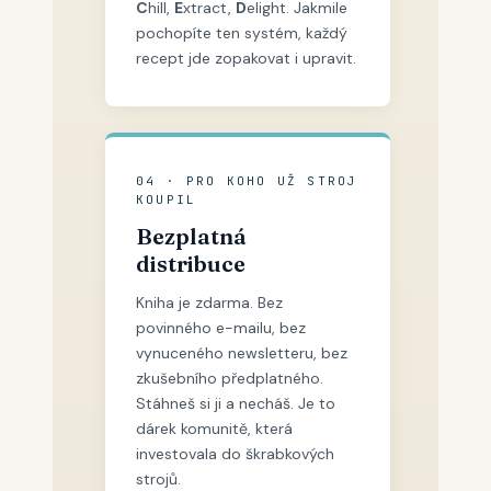
C
hill,
E
xtract,
D
elight. Jakmile
pochopíte ten systém, každý
recept jde zopakovat i upravit.
04 · PRO KOHO UŽ STROJ
KOUPIL
Bezplatná
distribuce
Kniha je zdarma. Bez
povinného e-mailu, bez
vynuceného newsletteru, bez
zkušebního předplatného.
Stáhneš si ji a necháš. Je to
dárek komunitě, která
investovala do škrabkových
strojů.