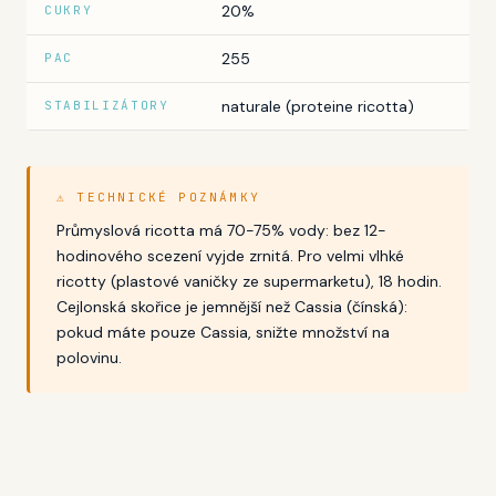
20%
CUKRY
255
PAC
naturale (proteine ricotta)
STABILIZÁTORY
⚠ TECHNICKÉ POZNÁMKY
Průmyslová ricotta má 70-75% vody: bez 12-
hodinového scezení vyjde zrnitá. Pro velmi vlhké
ricotty (plastové vaničky ze supermarketu), 18 hodin.
Cejlonská skořice je jemnější než Cassia (čínská):
pokud máte pouze Cassia, snižte množství na
polovinu.