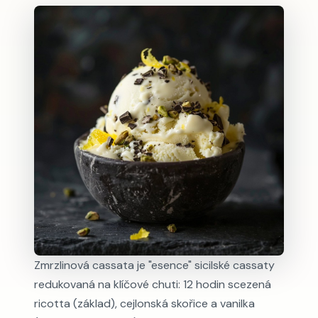
Zmrzlinová cassata je "esence" sicilské cassaty
redukovaná na klíčové chuti: 12 hodin scezená
ricotta (základ), cejlonská skořice a vanilka