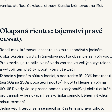
vanilka, skořice, čokoláda, citrusy. Sicilská krémovost na lžíci.
Okapaná ricotta: tajemství pravé
cassaty
Rozdíl mezi krémovou cassatou a zrnitou spočívá v jediném
kroku: okapání ricotty. Průmyslová ricotta obsahuje asi 75% vody.
Pro zmrzlinu je to příliš: volná voda zmrzne ve velkých krystalech
a vytvoří ten "písčitý" pocit, který vše zničí.
12 hodin v jemném sítku v lednici, a odstraníte 15-20% hmotnosti
(asi 50g na 250g počáteční ricotty). Ricotta klesne z 75% na
60-65% vody. Je to přesně poměr, který používají sicilští cukráři
pro cannoli — bez okapání se skořápka cannolo během několika
minut rozmočí.
Jedna věc, kterou jsem se naučil při častém přípravě tohoto