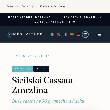
Domů
›
Recepty
›
Cassata Siciliana
MEZINÁRODNÍ DOPRAVA
·
RECEPTÁŘ ZDARMA K
ODBĚRU NEWSLETTERU
☰
°
ICED
METHOD
← VŠECHNY RECEPTY
ZMRZLINA
N° 31
Sicilská Cassata —
Zmrzlina
Duše cassaty v 30 gramech na lžičku