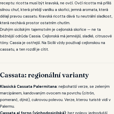
receptu: ricotta musí být kravská, ne ovčí. Ovčí ricotta má příliš
silnou chuť, která přebíjí vanilku a skořici, jemná aromata, která
dělají pravou cassatu. Kravská ricotta dává tu neutrální sladkost,
která nechává prostor ostatním chutím.
Druhým sicilským tajemstvím je cejlonská skořice — ne ta
běžnější odrůda Cassia. Cejlonská má jemnější, sladké, citrusové
tóny. Cassia je ostřejší. Na Sicílii vždy používají cejlonskou na
cassatu, a ten rozdíl je cítit.
Cassata: regionální varianty
Klasická Cassata Palermitana
: nejbohatší verze, se zeleným
marcipánem, kandovaným ovocem na povrchu (citrón,
pomeranč, dýně), cukrovou polevou. Verze, kterou turisté vidí v
Palermu.
Cassata al forno (východosicilská)
: bez polevy, jednodušší