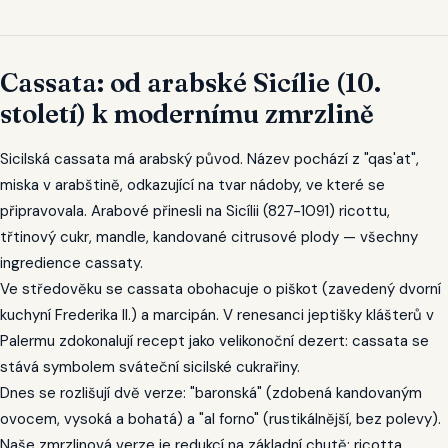
Cassata: od arabské Sicílie (10.
století) k modernímu zmrzlině
Sicilská cassata má arabský původ. Název pochází z "qas'at",
miska v arabštině, odkazující na tvar nádoby, ve které se
připravovala. Arabové přinesli na Sicílii (827-1091) ricottu,
třtinový cukr, mandle, kandované citrusové plody — všechny
ingredience cassaty.
Ve středověku se cassata obohacuje o piškot (zavedený dvorní
kuchyní Frederika II.) a marcipán. V renesanci jeptišky klášterů v
Palermu zdokonalují recept jako velikonoční dezert: cassata se
stává symbolem sváteční sicilské cukrařiny.
Dnes se rozlišují dvě verze: "baronská" (zdobená kandovaným
ovocem, vysoká a bohatá) a "al forno" (rustikálnější, bez polevy).
Naše zmrzlinová verze je redukcí na základní chutě: ricotta,