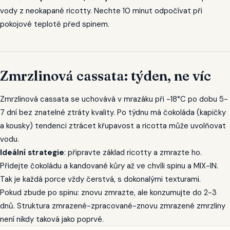
vody z neokapané ricotty. Nechte 10 minut odpočívat při
pokojové teplotě před spinem.
Zmrzlinová cassata: týden, ne víc
Zmrzlinová cassata se uchovává v mrazáku při -18°C po dobu 5-
7 dní bez znatelné ztráty kvality. Po týdnu má čokoláda (kapičky
a kousky) tendenci ztrácet křupavost a ricotta může uvolňovat
vodu.
Ideální strategie
: připravte základ ricotty a zmrazte ho.
Přidejte čokoládu a kandované kůry až ve chvíli spinu a MIX-IN.
Tak je každá porce vždy čerstvá, s dokonalými texturami.
Pokud zbude po spinu: znovu zmrazte, ale konzumujte do 2-3
dnů. Struktura zmrazené-zpracované-znovu zmrazené zmrzliny
není nikdy taková jako poprvé.