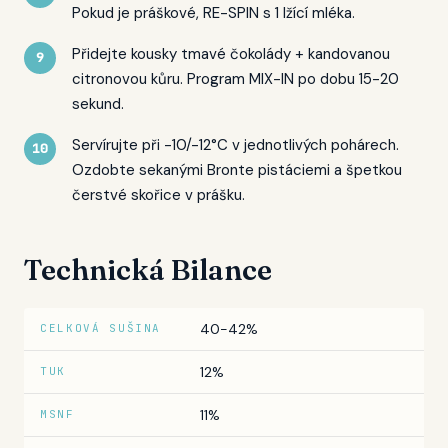
Pokud je práškové, RE-SPIN s 1 lžící mléka.
Přidejte kousky tmavé čokolády + kandovanou
citronovou kůru. Program MIX-IN po dobu 15-20
sekund.
Servírujte při -10/-12°C v jednotlivých pohárech.
Ozdobte sekanými Bronte pistáciemi a špetkou
čerstvé skořice v prášku.
Technická Bilance
40-42%
CELKOVÁ SUŠINA
12%
TUK
11%
MSNF