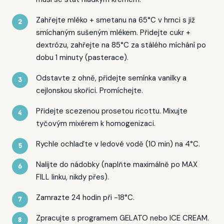
Zahřejte mléko + smetanu na 65°C v hrnci s již
smíchaným sušeným mlékem. Přidejte cukr +
dextrózu, zahřejte na 85°C za stálého míchání po
dobu 1 minuty (pasterace).
Odstavte z ohně, přidejte semínka vanilky a
cejlonskou skořici. Promíchejte.
Přidejte scezenou prosetou ricottu. Mixujte
tyčovým mixérem k homogenizaci.
Rychle ochlaďte v ledové vodě (10 min) na 4°C.
Nalijte do nádobky (naplňte maximálně po MAX
FILL linku, nikdy přes).
Zamrazte 24 hodin při -18°C.
Zpracujte s programem GELATO nebo ICE CREAM.