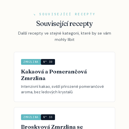
↘ SOUVISEJÍCÍ RECEPTY
Související recepty
Další recepty ve stejné kategorii, které by se vám
mohly líbit
ZMRZLINA
N° 30
Kakaová a Pomerančová
Zmrzlina
Intenzivní kakao, svěží přirozené pomerančové
aroma, bez ledových krystalů
ZMRZLINA
N° 33
Broskvová Zmrzlina se