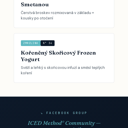
Smetanou
Čerstvá broskev rozmixovaná v základu +
kousky po otočení
ZMRZLINA
N° 34
Kořeněný Skořicový Frozen
Yogurt
Svěží a lehký s skořicovou infuzí a směsí teplých
koření
↘ FACEBOOK GROUP
ICED Method° Community —