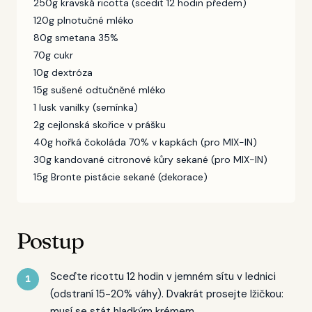
250g kravská ricotta (scedit 12 hodin předem)
120g plnotučné mléko
80g smetana 35%
70g cukr
10g dextróza
15g sušené odtučněné mléko
1 lusk vanilky (semínka)
2g cejlonská skořice v prášku
40g hořká čokoláda 70% v kapkách (pro MIX-IN)
30g kandované citronové kůry sekané (pro MIX-IN)
15g Bronte pistácie sekané (dekorace)
Postup
Sceďte ricottu 12 hodin v jemném sítu v lednici
(odstraní 15-20% váhy). Dvakrát prosejte lžičkou:
musí se stát hladkým krémem.