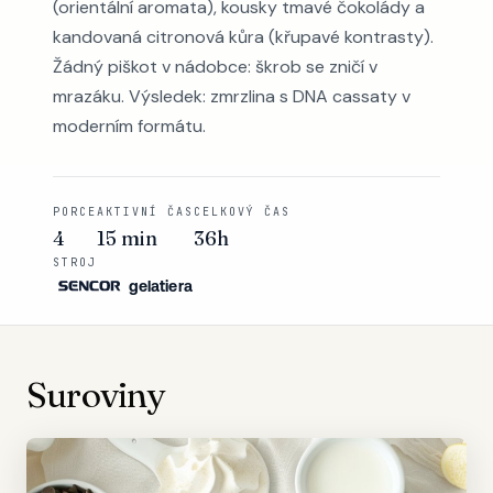
(orientální aromata), kousky tmavé čokolády a
kandovaná citronová kůra (křupavé kontrasty).
Žádný piškot v nádobce: škrob se zničí v
mrazáku. Výsledek: zmrzlina s DNA cassaty v
moderním formátu.
PORCE
AKTIVNÍ ČAS
CELKOVÝ ČAS
4
15 min
36h
STROJ
gelatiera
Suroviny