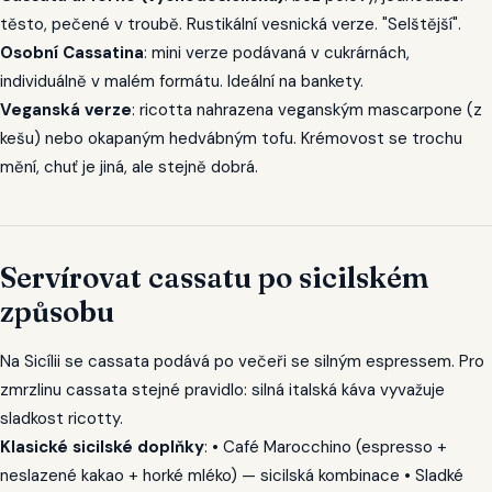
těsto, pečené v troubě. Rustikální vesnická verze. "Selštější".
Osobní Cassatina
: mini verze podávaná v cukrárnách,
individuálně v malém formátu. Ideální na bankety.
Veganská verze
: ricotta nahrazena veganským mascarpone (z
kešu) nebo okapaným hedvábným tofu. Krémovost se trochu
mění, chuť je jiná, ale stejně dobrá.
Servírovat cassatu po sicilském
způsobu
Na Sicílii se cassata podává po večeři se silným espressem. Pro
zmrzlinu cassata stejné pravidlo: silná italská káva vyvažuje
sladkost ricotty.
Klasické sicilské doplňky
: • Café Marocchino (espresso +
neslazené kakao + horké mléko) — sicilská kombinace • Sladké