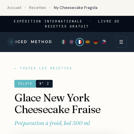
Accueil
›
Recettes
›
Ny Cheesecake Fragola
EXPÉDITION INTERNATIONALE
·
LIVRE DE
RECETTES GRATUIT
☰
°
ICED
METHOD
← TOUTES LES RECETTES
GELATO
N° 2
Glace New York
Cheesecake Fraise
Préparation à froid, bol 500 ml