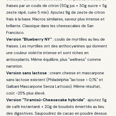
fraises par un coulis de citron (50g jus + 30g sucre + 5g
zeste râpé, cuire 5 min). Ajoutez 8g de zeste de citron
frais à la base. Macros similaires, saveur plus intense et
brillante. Classique dans les cheesecakes de San
Francisco.
Version "Blueberry NY"
: coulis de myrtilles au lieu de
fraises. Les myrtilles ont des anthocyanines qui donnent
une couleur violette intense et sont riches en
antioxydants. Même équilibre, plus "wellness" comme
narration.
Version sans lactose
: cream cheese et mascarpone
sans lactose existent (Philadelphia "lactose < 0,1%" et
Galbani Mascarpone Senza Lattosio). Même résultat,
coût ~25% plus élevé.
Version "Tiramisù-Cheesecake hybride"
: ajoutez 5g
de café instantané + 20g de boudoirs émiettés au lieu
des digestives. Saupoudrez de cacao en poudre dessus